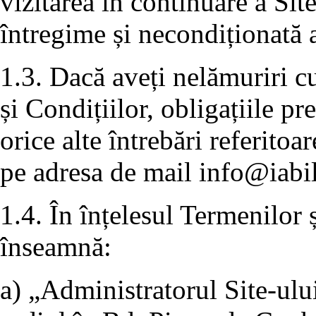
vizitarea în continuare a Sit
întregime și necondiționată a
1.3. Dacă aveți nelămuriri c
și Condițiilor, obligațiile p
orice alte întrebări referitoa
pe adresa de mail
info@iabil
1.4. În înțelesul Termenilor 
înseamnă:
a) „Administratorul Site-ulu