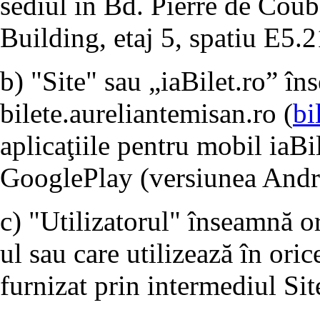
sediul în Bd. Pierre de Coube
Building, etaj 5, spatiu E5.2
b) "Site" sau „iaBilet.ro” î
bilete.aureliantemisan.ro (
bi
aplicaţiile pentru mobil iaBi
GooglePlay (versiunea Andro
c) "Utilizatorul" înseamnă o
ul sau care utilizează în ori
furnizat prin intermediul Sit